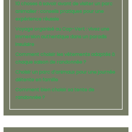
10 choses à savoir avant de visiter un parc
animalier : conseils pratiques pour une
expérience réussie
Voyage organisé au Cap-Vert : vivez une
immersion authentique dans un paradis
insulaire
Comment choisir les vêtements adaptés à
chaque saison de randonnée ?
Choisir un parc d’animaux pour une journée
détente en famille
Comment bien choisir sa tente de
randonnée ?